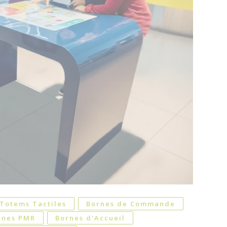
Totems Tactiles
Bornes de Commande
rnes PMR
Bornes d'Accueil