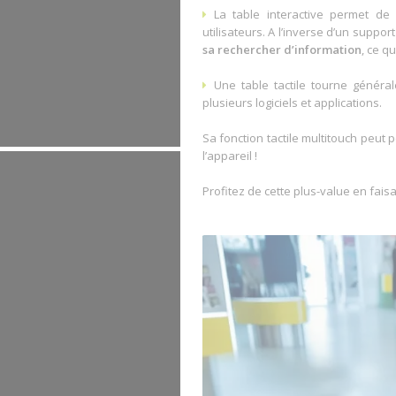
La table interactive permet d
utilisateurs. A l’inverse d’un suppor
sa rechercher d’information
, ce q
Une table tactile tourne géné
plusieurs logiciels et applications.
Sa fonction tactile multitouch peut 
l’appareil !
Profitez de cette plus-value en fais