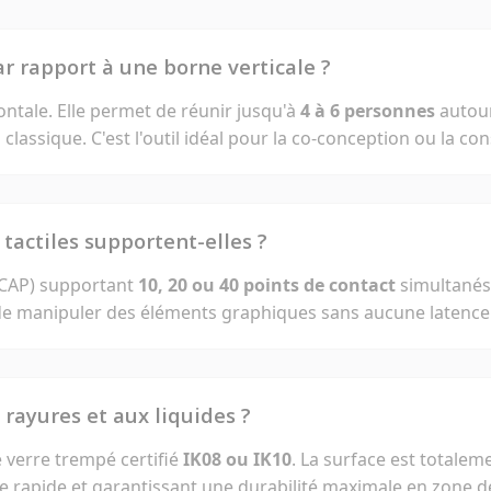
par rapport à une borne verticale ?
zontale. Elle permet de réunir jusqu'à
4 à 6 personnes
autour
lassique. C'est l'outil idéal pour la co-conception ou la con
tactiles supportent-elles ?
(PCAP) supportant
10, 20 ou 40 points de contact
simultanés.
s de manipuler des éléments graphiques sans aucune latence
x rayures et aux liquides ?
 verre trempé certifié
IK08 ou IK10
. La surface est totale
ge rapide et garantissant une durabilité maximale en zone de 