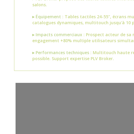
salons.
▸ Équipement :
Tables tactiles 24-55", écrans m
catalogues dynamiques, multitouch jusqu'à 10 p
▸ Impacts commerciaux :
Prospect acteur de sa 
engagement +80% multiple utilisateurs simulta
▸ Performances techniques :
Multitouch haute ré
possible. Support expertise PLV Broker.