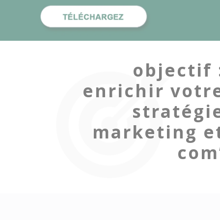
objectif 
enrichir votr
stratégi
marketing e
com