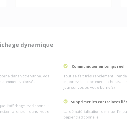
ffichage dynamique
Communiquer en temps réel
borne dans votre vitrine. Vos
Tout se fait très rapidement : rende
onstamment valorisés.
importez les documents choisis. L
jour sur vos ou votre borne(s).
Supprimer les contraintes lié
e l’affichage traditionnel !
inciter à entrer dans votre
La dématérialisation diminue l’imp
papier traditionnelle.