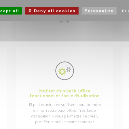
solution et importez les documents
choisis. Les informations sont
cept all
Deny all cookies
Personalize
Pri
instantanément mises à jour sur votre
borne.
Profiter d'un Back Office
fonctionnel et facile d'utilisation
15 petites minutes suffisent pour prendre
en main votre back office. Très facile
d’utilisation, il vous permettra de créer,
planifier et publier votre contenu !