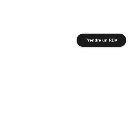
Prendre un RDV
Qui sommes-nous |
Blog marketing |
Conditions générales de vente |
Accès Revendeurs |
Mentions légales |
Voir toutes les vidéos |
SAV bornes tactiles |
© PLV Broker 2026
| 64 - 70