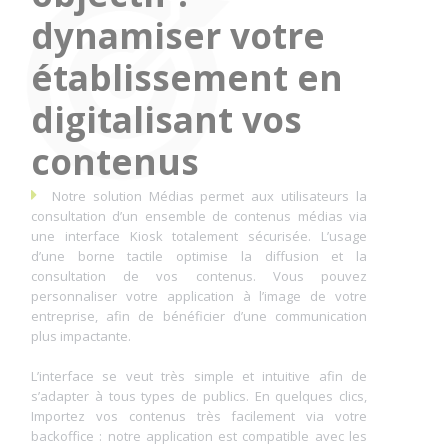
dynamiser votre
établissement en
digitalisant vos
contenus
Notre solution Médias permet aux utilisateurs la
consultation d’un ensemble de contenus médias via
une interface Kiosk totalement sécurisée. L’usage
d’une borne tactile optimise la diffusion et la
consultation de vos contenus. Vous pouvez
personnaliser votre application à l’image de votre
entreprise, afin de bénéficier d’une communication
plus impactante.
L’interface se veut très simple et intuitive afin de
s’adapter à tous types de publics. En quelques clics,
Importez vos contenus très facilement via votre
backoffice : notre application est compatible avec les