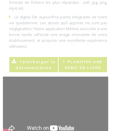
formats de fichiers les plus répandus : pdf, jpg, png,
mp4, etc.
Le digital fait aujourd’hui partie intégrante de notre
vie quotidienne. Les atouts qu’il apporte ne sont pas
négligeables ! Notre application Médias associée à une
borne tactile véhicule une image innovante de votre
établissement, et propose une excellente expérience
utilisateur.
Télécharger la
PLANIFIER UNE
documentation
DEMO EN LIGNE