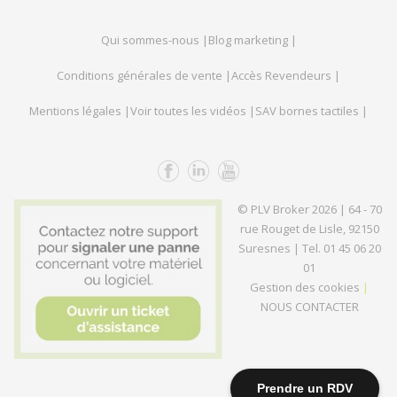
Qui sommes-nous |
Blog marketing |
Conditions générales de vente |
Accès Revendeurs |
Mentions légales |
Voir toutes les vidéos |
SAV bornes tactiles |
© PLV Broker 2026
| 64 - 70
rue Rouget de Lisle, 92150
Suresnes |
Tel. 01 45 06 20
01
Gestion des cookies
|
NOUS CONTACTER
Prendre un RDV