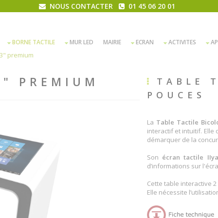
NOUS CONTACTER
01 45 06 20 01
BORNE TACTILE
MUR LED
MAIRIE
ECRAN
ACTIVITES
AP
 43" premium
3" PREMIUM
TABLE 
POUCES
La
Table Tactile Bicol
interactif et intuitif. E
démarquer de la concur
Son
écran tactile II
d’informations sur l'écr
Cette table interactive 2
Elle nécessite l’utilisati