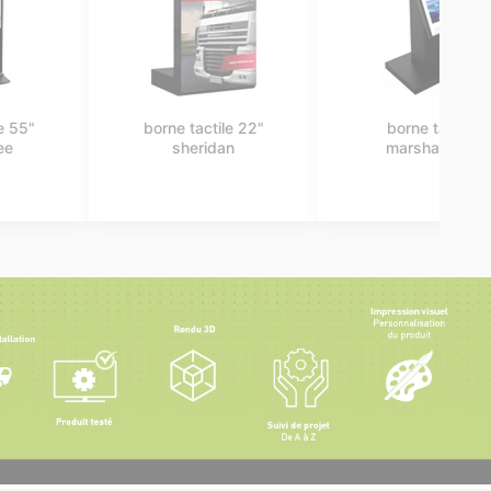
borne tactile 22"
pupitre tactile 22"
benton p
charleston