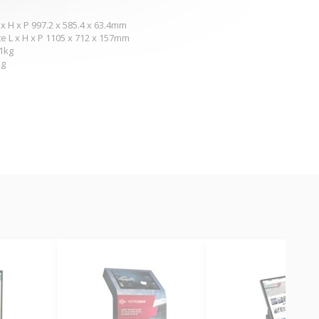
x H x P 997.2 x 585.4 x 63.4mm
e L x H x P 1105 x 712 x 157mm
.1kg
kg