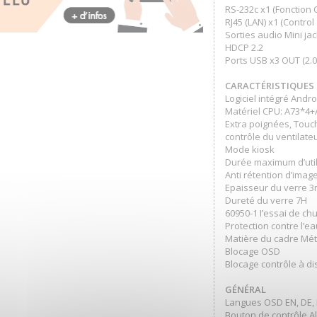
RS-232c x1 (Fonction
RJ45 (LAN) x1 (Control
Sorties audio Mini ja
HDCP 2.2
Ports USB x3 OUT (2.0 
CARACTÉRISTIQUES
Logiciel intégré Andro
Matériel CPU: A73*4
Extra poignées, Touc
contrôle du ventilate
Mode kiosk
Durée maximum d’util
Anti rétention d’imag
Epaisseur du verre 
Dureté du verre 7H
60950-1 I’essai de chu
Protection contre l’ea
Matière du cadre Mét
Blocage OSD
Blocage contrôle à di
GÉNÉRAL
Langues OSD EN, DE, FR,
Bouton de contrôle A