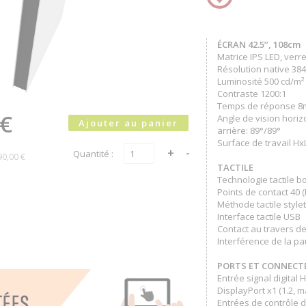
ÉCRAN 42.5’’, 108cm
Matrice IPS LED, verr
Résolution native 38
Luminosité 500 cd/m²
Contraste 1200:1
Temps de réponse 8
 €
Angle de vision horiz
arrière: 89°/89°
Surface de travail HxL
Quantité :
90,00 €
TACTILE
Technologie tactile 
Points de contact 40 
Méthode tactile stylet,
Interface tactile USB
Contact au travers de
Interférence de la p
PORTS ET CONNECT
Entrée signal digital
DisplayPort x1 (1.2, 
Entrées de contrôle 