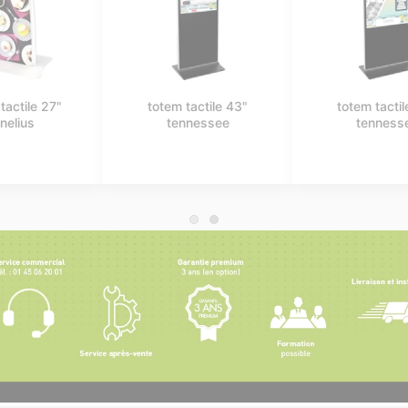
borne tactile
kiosk tactile rio 22"
marshall 43"
- 27"