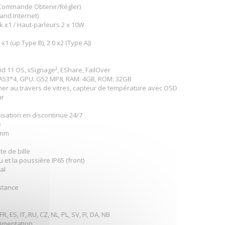
 Commande Obtenir/Régler)
 and Internet)
ck x1 / Haut-parleurs 2 x 10W
x1 (up Type B), 2.0 x2 (Type A))
id 11 OS, iiSignage², EShare, FailOver
+A53*4, GPU: G52 MP8, RAM: 4GB, ROM: 32GB
her au travers de vitres, capteur de température avec OSD
ur
isation en discontinue 24/7
e
3mm
te de bille
u et la poussière IP65 (front)
al
stance
 ES, IT, RU, CZ, NL, PL, SV, FI, DA, NB
limentation