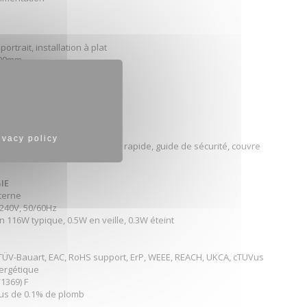
ortrait, installation à plat
200mm
 VESA 100 x 100, NUC INTEL
tion 0°C - 40°C
age - 20°C - 60°C
uf rétro-éclairage)
S
ivacy policy
 USB, DP, guide de démarrage rapide, guide de sécurité, couvre
e
IE
nterne
 240V, 50/60Hz
n 116W typique, 0.5W en veille, 0.3W éteint
, TÜV-Bauart, EAC, RoHS support, ErP, WEEE, REACH, UKCA, cTUVus
nergétique
1369) F
s de 0.1% de plomb