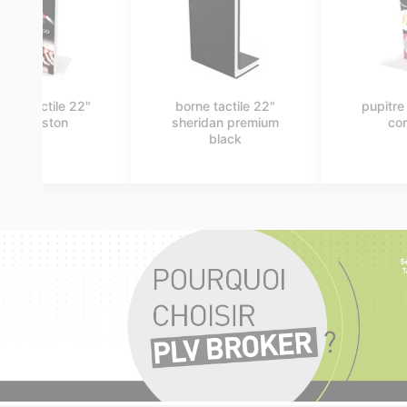
totem tactile 55"
borne tactile 22"
tennessee
sheridan