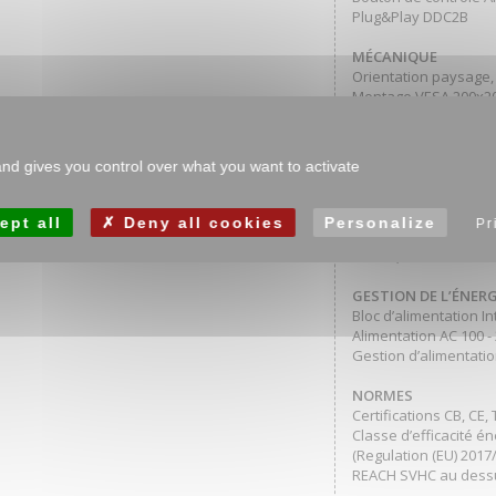
Plug&Play DDC2B
MÉCANIQUE
Orientation paysage, p
Montage VESA 200x
Fixation pour MINI PC
Température d’utilisa
Température de stock
and gives you control over what you want to activate
MTBF 50000 heures (sa
ACCESSOIRES INCLU
ept all
Deny all cookies
Personalize
Pr
Câble d’alimentation,
câbles, télécommand
GESTION DE L’ÉNERG
Bloc d’alimentation I
Alimentation AC 100 -
Gestion d’alimentatio
NORMES
Certifications CB, CE
Classe d’efficacité é
(Regulation (EU) 2017/
REACH SVHC au dessu