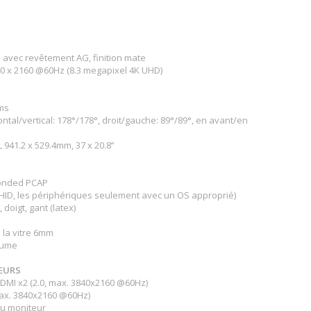
e avec revêtement AG, finition mate
40 x 2160 @60Hz (8.3 megapixel 4K UHD)
ms
ontal/vertical: 178°/178°, droit/gauche: 89°/89°, en avant/en
 941.2 x 529.4mm, 37 x 20.8’’
bonded PCAP
(HID, les périphériques seulement avec un OS approprié)
 doigt, gant (latex)
 la vitre 6mm
aume
EURS
 HDMI x2 (2.0, max. 3840x2160 @60Hz)
max. 3840x2160 @60Hz)
du moniteur