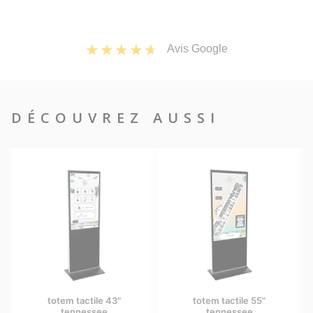
Avis Google
DÉCOUVREZ AUSSI
actile 43"
totem tactile 55"
borne tactile
nessee
tennessee
sheridan