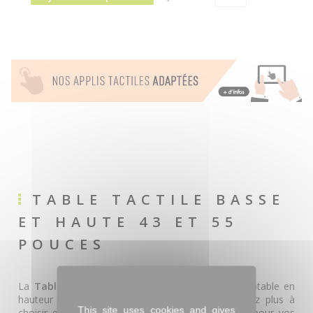
TABLE TACTILE BASSE
ET HAUTE 43 ET 55
POUCES
La
Table Tactile 43 et 55 pouces
Oslo est adaptable en
hauteur selon le contexte. Désormais vous n’avez plus à
This site uses cookies and gives
choisir entre une table haute et une table basse pour vos