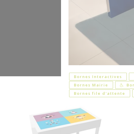
Bornes Interactives
Bornes Mairie
Bo
Bornes file d'attente