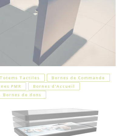
Totems Tactiles
Bornes de Commande
rnes PMR
Bornes d'Accueil
Bornes de dons