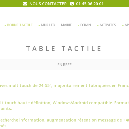
NOUS CONTACTER
01 45 06 20 01
BORNE TACTILE
MUR LED
MAIRIE
ECRAN
ACTIVITES
AP
TABLE TACTILE
EN BREF
tives multitouch de 24-55", majoritairement fabriquées en Franc
ultitouch haute définition, Windows/Android compatible. Format
oints.
recherche information, augmentation rétention message de +4
nés.