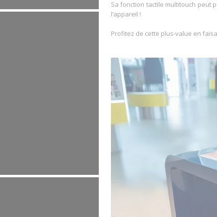
Sa fonction tactile multitouch peut 
l’appareil !
Profitez de cette plus-value en fais