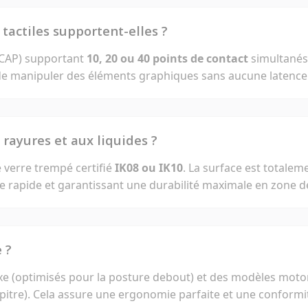
tactiles supportent-elles ?
(PCAP) supportant
10, 20 ou 40 points de contact
simultanés.
s de manipuler des éléments graphiques sans aucune latence
x rayures et aux liquides ?
 verre trempé certifié
IK08 ou IK10
. La surface est totale
ge rapide et garantissant une durabilité maximale en zone de 
 ?
xe (optimisés pour la posture debout) et des modèles moto
pupitre). Cela assure une ergonomie parfaite et une conform