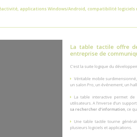
activité, applications Windows/Android, compatibilité logiciels
La
table tactile
offre d
entreprise de communiqu
C'est la suite logique du développe
Véritable mobile surdimensionné, 
un salon Pro, un événement, un hall
La table interactive permet d
utilisateurs. A l’inverse d’un suppor
sa rechercher d’information
, ce q
Une table tactile tourne géné
plusieurs logiciels et applications.