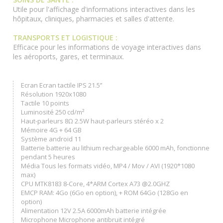
Utile pour l'affichage d'informations interactives dans les
hôpitaux, cliniques, pharmacies et salles d'attente.
TRANSPORTS ET LOGISTIQUE :
Efficace pour les informations de voyage interactives dans
les aéroports, gares, et terminaux.
Ecran Ecran tactile IPS 21.5’’
Résolution 1920x1080
Tactile 10 points
Luminosité 250 cd/m²
Haut-parleurs 8Ω 2.5W haut-parleurs stéréo x 2
Mémoire 4G + 64 GB
Système android 11
Batterie batterie au lithium rechargeable 6000 mAh, fonctionne
pendant 5 heures
Média Tous les formats vidéo, MP4 / Mov / AVI (1920*1080
max)
CPU MTK8183 8-Core, 4*ARM Cortex A73 @2.0GHZ
EMCP RAM: 4Go (6Go en option), + ROM 64Go (128Go en
option)
Alimentation 12V 2.5A 6000mAh batterie intégrée
Microphone Microphone antibruit intégré