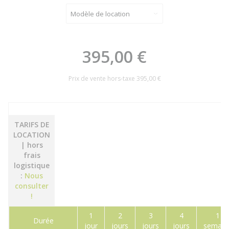
395,00 €
Prix de vente hors-taxe
395,00 €
TARIFS DE
LOCATION
| hors
frais
logistique
:
Nous
consulter
!
1
2
3
4
1
Durée
jour
jours
jours
jours
semain