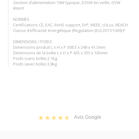
Gestion d’alimentation 10W typique, 0.55W en veille, 0.5W
éteint
NORMES
Certifications CE, EAC, RoHS support, ErP, WEEE, cULus, REACH
Classe d’efficacité énergétique (Regulation (EU) 2017/1369) F
DIMENSIONS / POIDS
Dimensions produit L x H x P 308.5 x 248 x 41.5mm
Dimensions de la boîte L x H x P 435 x 355 x 165mm
Poids (sans boîte) 2.1kg
Poids (avec boîte) 3,9kg
Avis Google