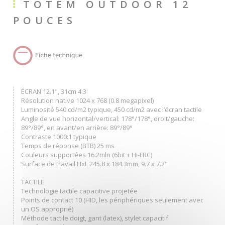
TOTEM OUTDOOR 12
POUCES
ÉCRAN 12.1", 31cm 4:3
Résolution native 1024 x 768 (0.8 megapixel)
Luminosité 540 cd/m2 typique, 450 cd/m2 avec l’écran tactile
Angle de vue horizontal/vertical: 178°/178°, droit/gauche:
89°/89°, en avant/en arrière: 89°/89°
Contraste 1000:1 typique
Temps de réponse (BTB) 25 ms
Couleurs supportées 16.2mln (6bit + Hi-FRC)
Surface de travail HxL 245.8 x 184.3mm, 9.7 x 7.2"
TACTILE
Technologie tactile capacitive projetée
Points de contact 10 (HID, les périphériques seulement avec
un OS approprié)
Méthode tactile doigt, gant (latex), stylet capacitif