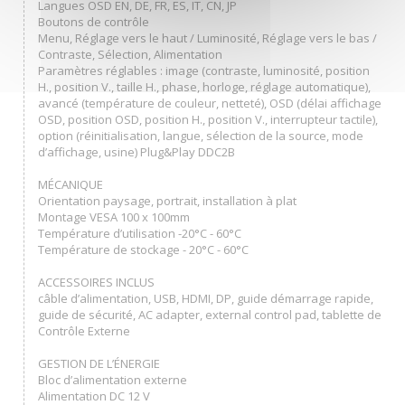
Langues OSD EN, DE, FR, ES, IT, CN, JP
Boutons de contrôle
Menu, Réglage vers le haut / Luminosité, Réglage vers le bas /
Contraste, Sélection, Alimentation
Paramètres réglables : image (contraste, luminosité, position
H., position V., taille H., phase, horloge, réglage automatique),
avancé (température de couleur, netteté), OSD (délai affichage
OSD, position OSD, position H., position V., interrupteur tactile),
option (réinitialisation, langue, sélection de la source, mode
d’affichage, usine) Plug&Play DDC2B
MÉCANIQUE
Orientation paysage, portrait, installation à plat
Montage VESA 100 x 100mm
Température d’utilisation -20°C - 60°C
Température de stockage - 20°C - 60°C
ACCESSOIRES INCLUS
câble d’alimentation, USB, HDMI, DP, guide démarrage rapide,
guide de sécurité, AC adapter, external control pad, tablette de
Contrôle Externe
GESTION DE L’ÉNERGIE
Bloc d’alimentation externe
Alimentation DC 12 V