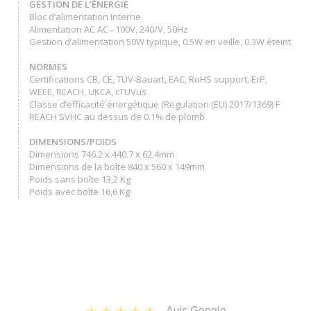
GESTION DE L’ÉNERGIE
Bloc d’alimentation Interne
Alimentation AC AC - 100V, 240/V, 50Hz
Gestion d’alimentation 50W typique, 0.5W en veille, 0.3W éteint
NORMES
Certifications CB, CE, TÜV-Bauart, EAC, RoHS support, ErP,
WEEE, REACH, UKCA, cTUVus
Classe d’efficacité énergétique (Regulation (EU) 2017/1369) F
REACH SVHC au dessus de 0.1% de plomb
DIMENSIONS/POIDS
Dimensions 746.2 x 440.7 x 62.4mm
Dimensions de la boîte 840 x 560 x 149mm
Poids sans boîte 13,2 Kg
Poids avec boîte 16,6 Kg
Avis Google