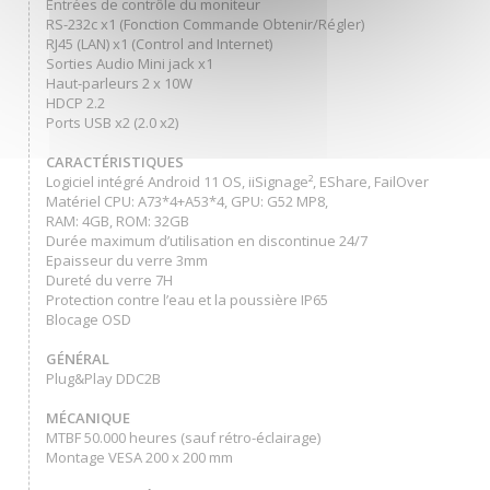
Entrées de contrôle du moniteur
RS-232c x1 (Fonction Commande Obtenir/Régler)
RJ45 (LAN) x1 (Control and Internet)
Sorties Audio Mini jack x1
Haut-parleurs 2 x 10W
HDCP 2.2
Ports USB x2 (2.0 x2)
CARACTÉRISTIQUES
Logiciel intégré Android 11 OS, iiSignage², EShare, FailOver
Matériel CPU: A73*4+A53*4, GPU: G52 MP8,
RAM: 4GB, ROM: 32GB
Durée maximum d’utilisation en discontinue 24/7
Epaisseur du verre 3mm
Dureté du verre 7H
Protection contre l’eau et la poussière IP65
Blocage OSD
GÉNÉRAL
Plug&Play DDC2B
MÉCANIQUE
MTBF 50.000 heures (sauf rétro-éclairage)
Montage VESA 200 x 200 mm