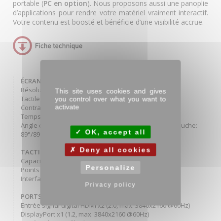
portable (
PC en option
). Nous proposons aussi une panoplie
d’applications pour rendre votre matériel vraiment interactif.
Votre contenu est boosté et bénéficie d’une visibilité accrue.
ÉCRAN 31.5’’
; 80cm 3239
Résolution Full HD 1920x1080 px
This site uses cookies and gives
Tactile capacitif multitouch 10 points
you control over what you want to
activate
Contraste 1200:1
Temps de réponse 8 ms
Angle de vision horizontal/vertical: 178°/178°, droit/gauche:
OK, accept all
89°/89°, en avant/en arrière: 89°/89°
Deny all cookies
TACTILE
Capacitif projeté
Personalize
Points de contact 40
Interface tactile USB
Privacy policy
PORTS ET CONNECTEURS
Entrée signal digital HDMI x2 (2.0, max. 3840x2160 @60Hz)
DisplayPort x1 (1.2, max. 3840x2160 @60Hz)