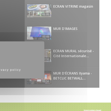
ECRAN VITRINE magasin
01:05
MUR D'IMAGES
00:49
ECRAN MURAL sécurisé -
Cité Internationale...
00:32
ivacy policy
MUR D'ÉCRANS IIyama -
BETCLIC BETWALL...
00:56
ECRAN VITRINE Agence
00:58