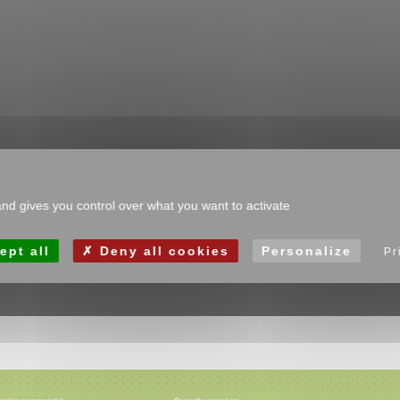
and gives you control over what you want to activate
ept all
Deny all cookies
Personalize
Pr