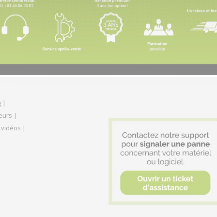
 |
eurs |
 vidéos |