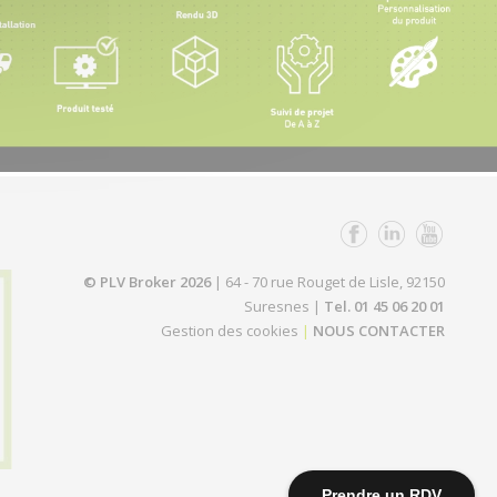
MUR D'IMAGES 4K
00:58
MUR D'IMAGES :
présentation
01:08
TOTEM VIDEO 65"
Tennessee
00:52
© PLV Broker 2026
| 64 - 70 rue Rouget de Lisle, 92150
Suresnes |
Tel. 01 45 06 20 01
SHOWROOM DIGITAL
Gestion des cookies
|
NOUS CONTACTER
Paris, bornes, totems et...
00:38
ECRAN 98 pouces IIyama
00:26
Prendre un RDV