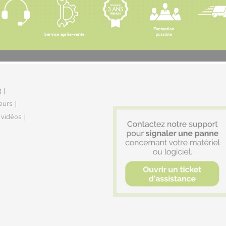
 |
eurs |
 vidéos |