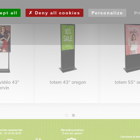
ept all
Deny all cookies
Personalize
Pr
totem 32"
totem 43" dakota
gladstone