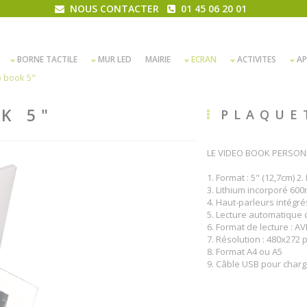
NOUS CONTACTER
01 45 06 20 01
BORNE TACTILE
MUR LED
MAIRIE
ECRAN
ACTIVITES
AP
o book 5"
K 5"
PLAQUE
LE VIDEO BOOK PERSONN
1. Format : 5" (12,7cm) 
3. Lithium incorporé 600
4. Haut-parleurs intégré
5. Lecture automatique d
6. Format de lecture : 
7. Résolution : 480x272 
8. Format A4 ou A5
9. Câble USB pour charg