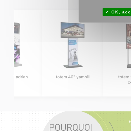
OK, acc
totem 43" oregon
totem 55" oregon