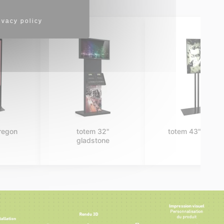
ivacy policy
borne digitale 43"
totem 22" dallas
montana