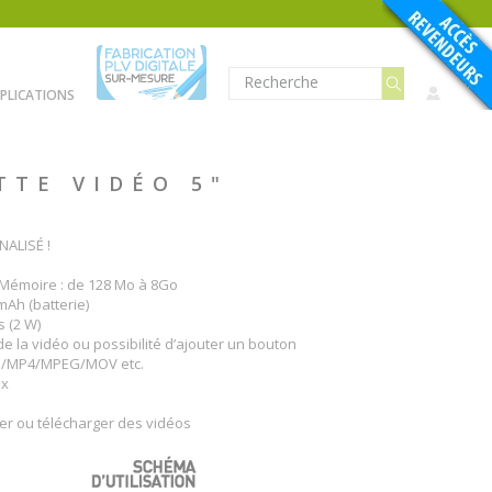
PLICATIONS
TTE VIDÉO 5"
ALISÉ !
2. Mémoire : de 128 Mo à 8Go
mAh (batterie)
s (2 W)
e la vidéo ou possibilité d’ajouter un bouton
AVI/MP4/MPEG/MOV etc.
px
er ou télécharger des vidéos