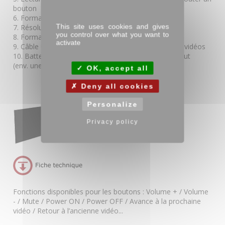
bouton
6. Format de lecture : AVI/MP4/MPEG etc.
This site uses cookies and gives
7. Résolution : 480x272 px
you control over what you want to
8. Format A4 ou A5
activate
9. Câble USB fourni pour charger ou télécharger des vidéos
10. Batterie d’une heure en lecture continue par défaut
(env. une centaine d’ouvertures)
OK, accept all
Deny all cookies
Personalize
Privacy policy
Fonctions disponibles pour les boutons : Volume + / Volume
- / Mute / Power ON / Power OFF / Avance à la prochaine
vidéo / Retour à l’ancienne vidéo...