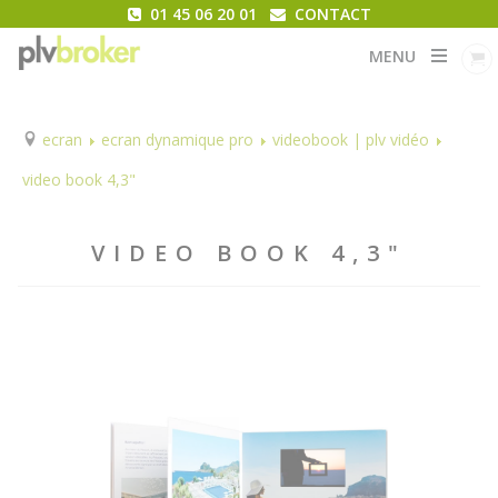
01 45 06 20 01
CONTACT
MENU
ecran
ecran dynamique pro
videobook | plv vidéo
video book 4,3"
VIDEO BOOK 4,3"