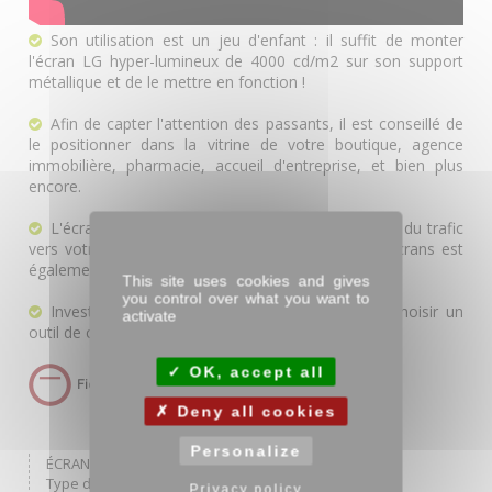
Son utilisation est un jeu d'enfant : il suffit de monter
l'écran LG hyper-lumineux de 4000 cd/m2 sur son support
métallique et de le mettre en fonction !
Afin de capter l'attention des passants, il est conseillé de
le positionner dans la vitrine de votre boutique, agence
immobilière, pharmacie, accueil d'entreprise, et bien plus
encore.
L'écran vitrine est un outil précieux pour générer du trafic
vers votre commerce. La gestion à distance des écrans est
également une option disponible.
This site uses cookies and gives
you control over what you want to
Investir dans l'écran vitrine 55" Nevada, c'est choisir un
activate
outil de communication efficace, robuste et durable.
OK, accept all
Deny all cookies
Personalize
ÉCRAN 55" (139 cm) 16/9
Type de dalle IPS - M+
Privacy policy