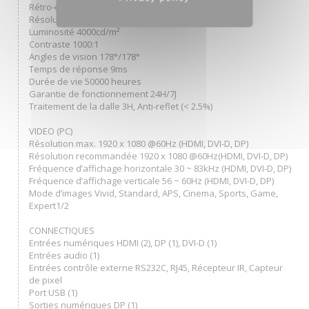
Rétro-éclairage LED
Résolution 1920x1080
Luminosité 4000cd/m²
Contraste 1000:1
Angles de vision 178°/178°
Temps de réponse 9ms
Durée de vie 50000 heures
Garantie de fonctionnement 24H/7J
Traitement de la dalle 3H, Anti-reflet (< 2.5%)
VIDEO (PC)
Résolution max. 1920 x 1080 @60Hz (HDMI, DVI-D, DP)
Résolution recommandée 1920 x 1080 @60Hz(HDMI, DVI-D, DP)
Fréquence d’affichage horizontale 30 ~ 83kHz (HDMI, DVI-D, DP)
Fréquence d’affichage verticale 56 ~ 60Hz (HDMI, DVI-D, DP)
Mode d’images Vivid, Standard, APS, Cinema, Sports, Game,
Expert1/2
CONNECTIQUES
Entrées numériques HDMI (2), DP (1), DVI-D (1)
Entrées audio (1)
Entrées contrôle externe RS232C, RJ45, Récepteur IR, Capteur
de pixel
Port USB (1)
Sorties numériques DP (1)