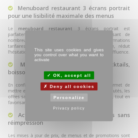
Menuboard restaurant 3 écrans portrait
pour une lisibilité maximale des menus
Le
menuboard restaurant
3 écrans portrait est
parfaitement adapté aux établissements proposant de
nombreuses références, déclinaisons et informations
tarifaires. Le format vertical structure la lecture, réduit
This site uses cookies and gives
l’hésitation et améliore le débit en période de forte affluence.
you control over what you want to
activate
Menuboard bar idéal pour cocktails,
boissons premium et événements
OK, accept all
En configuration
menuboard bar
, ce format permet de
Deny all cookies
mettre en valeur les cartes de boissons, les nouveautés, les
offres saisonnières et les temps forts commerciaux, tout en
Personalize
favorisant l’achat d’impulsion.
Privacy policy
Actualisation rapide des contenus sans
réimpression
Les mises à jour de prix, de menus et de promotions sont