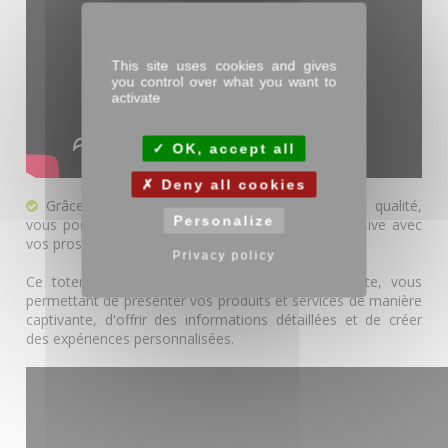
This site uses cookies and gives
you control over what you want to
activate
OK, accept all
Deny all cookies
Grâce à son écran tactile multitouch de haute qualité,
Personalize
vous pouvez interagir de manière fluide et immersive avec
vos prospects et clients.
Privacy policy
Ce totem offre une expérience interactive parfaite, vous
permettant de présenter vos produits et services de manière
captivante, d'offrir des informations détaillées et de créer
des expériences personnalisées.