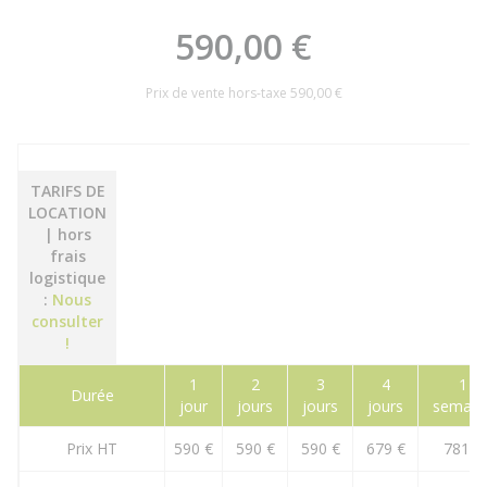
590,00 €
Prix de vente hors-taxe
590,00 €
TARIFS DE
LOCATION
| hors
frais
logistique
:
Nous
consulter
!
1
2
3
4
1
Durée
jour
jours
jours
jours
semain
Prix HT
590 €
590 €
590 €
679 €
781 €