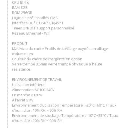
CPU I3 4rd
RAM 8GB
ROM 256GB
Logiciels pré-installés CMS
Interface DC*1, USB*2, RJ45*1
Timer ON/OFF support personnalisé
Réseau Ethernet - Wifi
PRODUIT
Matériau du cadre Profils de tréfilage oxydés en alliage
d’aluminium
Couleur du cadre noir/argenté en option
Verre trempé 3.5mm verre trempé physique à haute
résistance
ENVIRONNEMENT DE TRAVAIL
Utilisation intérieur
Alimentation AC100-240V
En marche ≥120W
A l’arrêt ≥1W
Environnement d’utilisation Température : -20°C~60°C / Taux
d’humidité : 10% RH ~ 90% RH
Environnement de stockage Température : -10°C~55°C / Taux
d’humidité : 10% RH ~ 90% RH