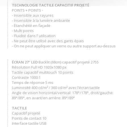
TECHNOLOGIE TACTILE CAPACITIF PROJETÉ
POINTS + POINTS -
- Insensible aux rayures
- Insensible à la lumière ambiante
- Etanchéité en façade
- Multi points
- Fluidité dans l’ utilisation
- Ne peut être utilisé avec des gants épais
- On ne peut appliquer un verre ou autre support au-dessus
ÉCRAN 27’’ LED
Backlit (68cm) capacitif projeté 2755
Résolution Full HD 1920x1080 px
Tactile capacitif multitouch 10 points
Contraste 1000:1
Temps de réponse 5 ms
Luminosité 400 cd/m² / 360 cd/m² avec l’écran tactile
Angle de vision horizontal/vertical: 178°/178°, droit/gauche:
89°/89°, en avant/en arrière: 89°/89°
TACTILE
Capacitif projeté
Points de contact 10
Interface tactile USB