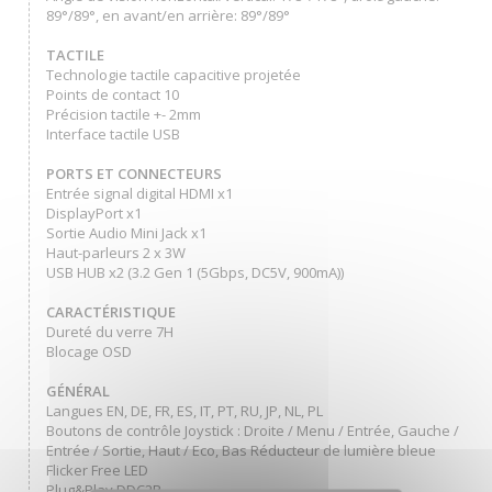
89°/89°, en avant/en arrière: 89°/89°
TACTILE
Technologie tactile capacitive projetée
Points de contact 10
Précision tactile +- 2mm
Interface tactile USB
PORTS ET CONNECTEURS
Entrée signal digital HDMI x1
DisplayPort x1
Sortie Audio Mini Jack x1
Haut-parleurs 2 x 3W
USB HUB x2 (3.2 Gen 1 (5Gbps, DC5V, 900mA))
CARACTÉRISTIQUE
Dureté du verre 7H
Blocage OSD
GÉNÉRAL
Langues EN, DE, FR, ES, IT, PT, RU, JP, NL, PL
Boutons de contrôle Joystick : Droite / Menu / Entrée, Gauche /
Entrée / Sortie, Haut / Eco, Bas Réducteur de lumière bleue
Flicker Free LED
Plug&Play DDC2B