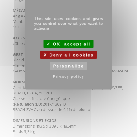
MÉCANIQUE
Angle d’inclinaison 15° en avant; 70° en arrière
This site uses cookies and gives
Montage VESA 100 x 100 mm
you control over what you want to
MTBF 50000 heures (sauf rétro-éclairage)
activate
ACCESSOIRES INCLUS
câble d’alimentation, USB, HDMI
OK, accept all
GESTION DE L’ÉNERGIE
Deny all cookies
Bloc d’alimentation Interne
Alimentation AC 100 - 240V, 50/60Hz
Personalize
Gestion d’alimentation 16W typique, 1.5W en veille, 0.3W éteint
Privacy policy
NORMES
Certifications CE, TÜV-Bauart, EAC, RoHS support, ErP, WEEE,
REACH, UKCA, cTUVus
Classe d’efficacité énergétique
(Regulation (EU) 2017/1369) D
REACH SVHC au dessus de 0.1% de plomb
DIMENSIONS ET POIDS
Dimensions 493.5 x 289.5 x 48.5mm
Poids 3,2 Kg