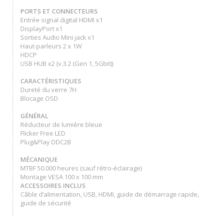
PORTS ET CONNECTEURS
Entrée signal digital HDMI x1
DisplayPort x1
Sorties Audio Mini jack x1
Haut-parleurs 2 x 1W
HDCP
USB HUB x2 (v.3.2 (Gen 1, 5Gbit))
CARACTÉRISTIQUES
Dureté du verre 7H
Blocage OSD
GÉNÉRAL
Réducteur de lumière bleue
Flicker Free LED
Plug&Play DDC2B
MÉCANIQUE
MTBF 50.000 heures (sauf rétro-éclairage)
Montage VESA 100 x 100 mm
ACCESSOIRES INCLUS
Câble d’alimentation, USB, HDMI, guide de démarrage rapide,
guide de sécurité