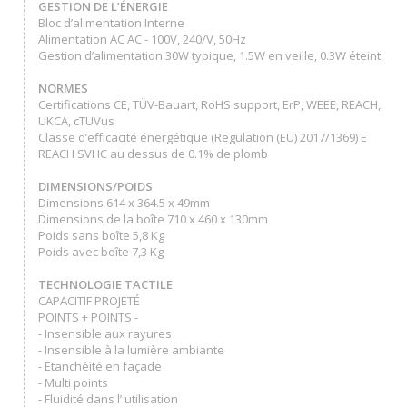
GESTION DE L’ÉNERGIE
Bloc d’alimentation Interne
Alimentation AC AC - 100V, 240/V, 50Hz
Gestion d’alimentation 30W typique, 1.5W en veille, 0.3W éteint
NORMES
Certifications CE, TÜV-Bauart, RoHS support, ErP, WEEE, REACH,
UKCA, cTUVus
Classe d’efficacité énergétique (Regulation (EU) 2017/1369) E
REACH SVHC au dessus de 0.1% de plomb
DIMENSIONS/POIDS
Dimensions 614 x 364.5 x 49mm
Dimensions de la boîte 710 x 460 x 130mm
Poids sans boîte 5,8 Kg
Poids avec boîte 7,3 Kg
TECHNOLOGIE TACTILE
CAPACITIF PROJETÉ
POINTS + POINTS -
- Insensible aux rayures
- Insensible à la lumière ambiante
- Etanchéité en façade
- Multi points
- Fluidité dans l’ utilisation