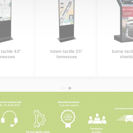
borne tactile
kiosk tactile rio 22"
marshall 43"
- 27"