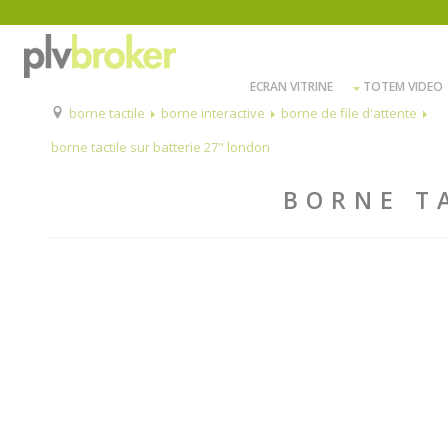
ECRAN VITRINE
TOTEM VIDEO
borne tactile
borne interactive
borne de file d'attente
borne tactile sur batterie 27" london
BORNE T