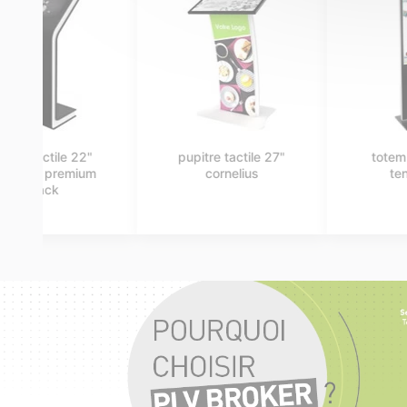
totem tactile 55"
borne tactile 22"
tennessee
sheridan