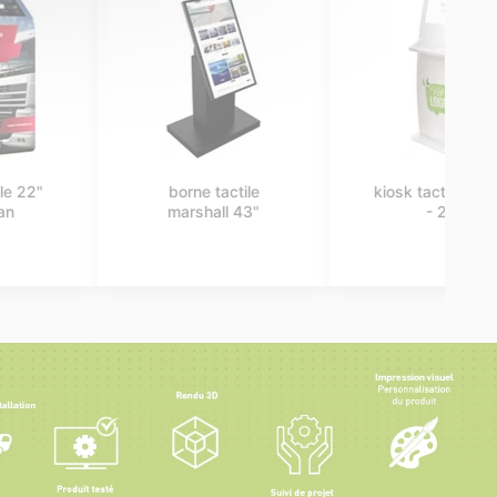
borne tactile 22"
pupitre tactile 22"
benton p
charleston