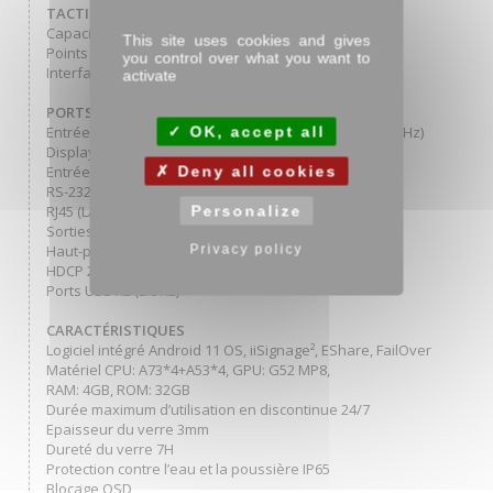
TACTILE
Capacitif projeté
This site uses cookies and gives
Points de contact 40
you control over what you want to
Interface tactile USB
activate
PORTS ET CONNECTEURS
Entrée signal digital HDMI x2 (2.0, max. 3840x2160 @60Hz)
OK, accept all
DisplayPort x1 (1.2, max. 3840x2160 @60Hz)
Entrées de contrôle du moniteur
Deny all cookies
RS-232c x1 (Fonction Commande Obtenir/Régler)
RJ45 (LAN) x1 (Control and Internet)
Personalize
Sorties Audio Mini jack x1
Haut-parleurs 2 x 10W
Privacy policy
HDCP 2.2
Ports USB x2 (2.0 x2)
CARACTÉRISTIQUES
Logiciel intégré Android 11 OS, iiSignage², EShare, FailOver
Matériel CPU: A73*4+A53*4, GPU: G52 MP8,
RAM: 4GB, ROM: 32GB
Durée maximum d’utilisation en discontinue 24/7
Epaisseur du verre 3mm
Dureté du verre 7H
Protection contre l’eau et la poussière IP65
Blocage OSD