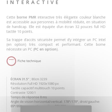
INTERACTIVE
Cette
borne PMR
interactive très élégante couleur blanche
est accessible aux personnes à mobilité réduite, en situation
de handicap. Elle est équipée d’un écran 32 pouces full HD
tactile 10 points.
Sa trappe d’accès sécurisée permet d’y intégrer un PC Intel
(en option) très compact et performant. Cette borne
nécessite un PC (
PC en option
).
ÉCRAN 31.5’’
; 80cm 3239
Résolution Full HD 1920x1080 px
Tactile capacitif multitouch 10 points
Contraste 1200:1
Temps de réponse 8 ms
Angle de vision horizontal/vertical: 178°/178°, droit/gauche:
89°/89°, en avant/en arrière: 89°/89°