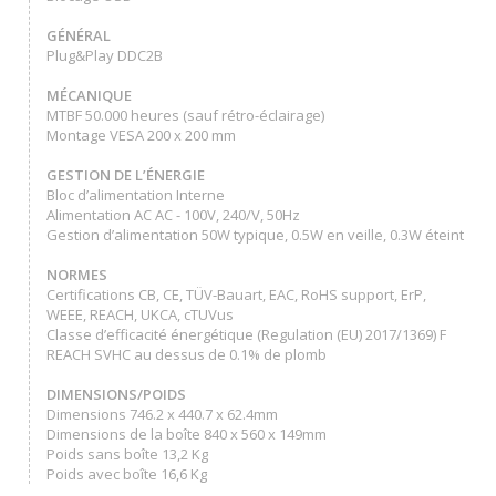
GÉNÉRAL
Plug&Play DDC2B
MÉCANIQUE
MTBF 50.000 heures (sauf rétro-éclairage)
Montage VESA 200 x 200 mm
GESTION DE L’ÉNERGIE
Bloc d’alimentation Interne
Alimentation AC AC - 100V, 240/V, 50Hz
Gestion d’alimentation 50W typique, 0.5W en veille, 0.3W éteint
NORMES
Certifications CB, CE, TÜV-Bauart, EAC, RoHS support, ErP,
WEEE, REACH, UKCA, cTUVus
Classe d’efficacité énergétique (Regulation (EU) 2017/1369) F
REACH SVHC au dessus de 0.1% de plomb
DIMENSIONS/POIDS
Dimensions 746.2 x 440.7 x 62.4mm
Dimensions de la boîte 840 x 560 x 149mm
Poids sans boîte 13,2 Kg
Poids avec boîte 16,6 Kg