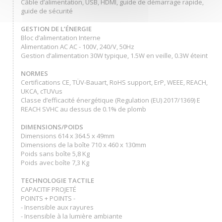
Câble d’alimentation, USB, HDMI, guide de démarrage rapide,
guide de sécurité
GESTION DE L’ÉNERGIE
Bloc d’alimentation Interne
Alimentation AC AC - 100V, 240/V, 50Hz
Gestion d’alimentation 30W typique, 1.5W en veille, 0.3W éteint
NORMES
Certifications CE, TÜV-Bauart, RoHS support, ErP, WEEE, REACH,
UKCA, cTUVus
Classe d’efficacité énergétique (Regulation (EU) 2017/1369) E
REACH SVHC au dessus de 0.1% de plomb
DIMENSIONS/POIDS
Dimensions 614 x 364.5 x 49mm
Dimensions de la boîte 710 x 460 x 130mm
Poids sans boîte 5,8 Kg
Poids avec boîte 7,3 Kg
TECHNOLOGIE TACTILE
CAPACITIF PROJETÉ
POINTS + POINTS -
- Insensible aux rayures
- Insensible à la lumière ambiante