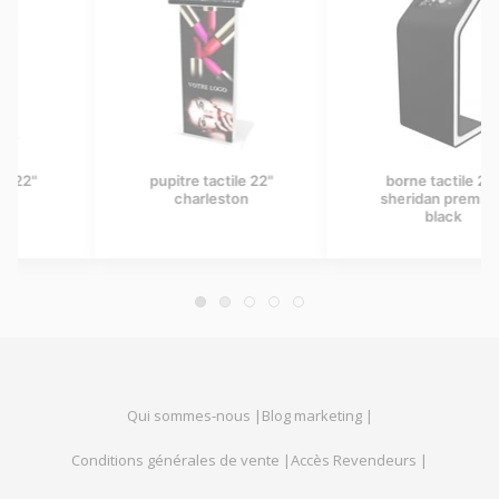
le 22"
borne tactile 22"
pupitre tactile 27
on
sheridan premium
cornelius
black
Qui sommes-nous |
Blog marketing |
Conditions générales de vente |
Accès Revendeurs |