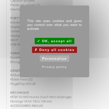
Capacitif projeté
Points de contact 10
Interface tactile USB
PORTS ET CONNECTEURS
This site uses cookies and gives
Entrée signal digital HDMI x1
you control over what you want to
DisplayPort x1
activate
Sorties Audio Mini jack x1
Haut-parleurs 2 x 1W
HDCP
OK, accept all
USB HUB x2 (v.3.2 (Gen 1, 5Gbit))
Deny all cookies
CARACTÉRISTIQUES
Dureté du verre 7H
Personalize
Blocage OSD
Privacy policy
GÉNÉRAL
Réducteur de lumière bleue
Flicker Free LED
Plug&Play DDC2B
MÉCANIQUE
MTBF 50.000 heures (sauf rétro-éclairage)
Montage VESA 100 x 100 mm
ACCESSOIRES INCLUS