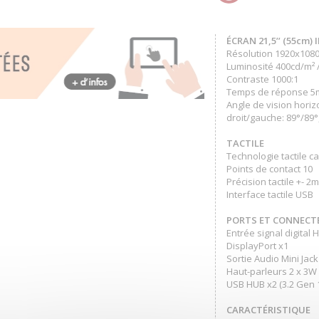
ÉCRAN 21,5’’ (55cm) 
Résolution 1920x108
Luminosité 400cd/m² /
Contraste 1000:1
Temps de réponse 5
Angle de vision horizo
droit/gauche: 89°/89°
TACTILE
Technologie tactile c
Points de contact 10
Précision tactile +- 2
Interface tactile USB
PORTS ET CONNECT
Entrée signal digital 
DisplayPort x1
Sortie Audio Mini Jack
Haut-parleurs 2 x 3W
USB HUB x2 (3.2 Gen 
CARACTÉRISTIQUE