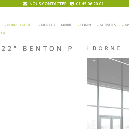
NOUS CONTACTER
01 45 06 20 01
BORNE TACTILE
MUR LED
MAIRIE
ECRAN
ACTIVITES
AP
n p
 22" BENTON P
BORNE 