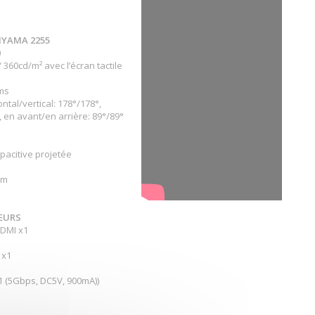
IIYAMA 2255
0
 360cd/m² avec l’écran tactile
ms
ntal/vertical: 178°/178°,
, en avant/en arrière: 89°/89°
apacitive projetée
mm
EURS
HDMI x1
 x1
1 (5Gbps, DC5V, 900mA))