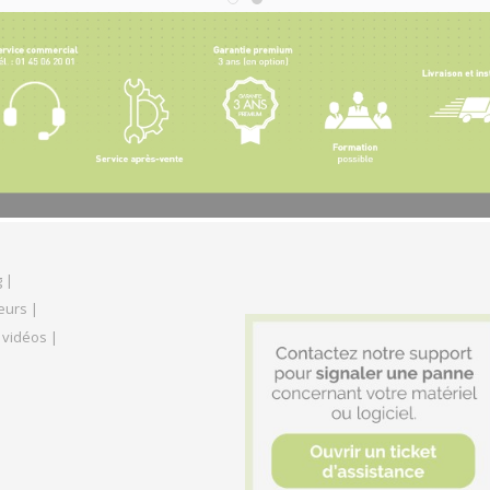
 |
eurs |
 vidéos |