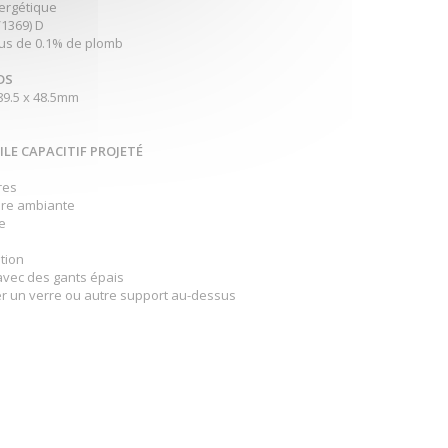
nergétique
/1369) D
s de 0.1% de plomb
DS
89.5 x 48.5mm
LE CAPACITIF PROJETÉ
res
ière ambiante
e
ation
 avec des gants épais
er un verre ou autre support au-dessus