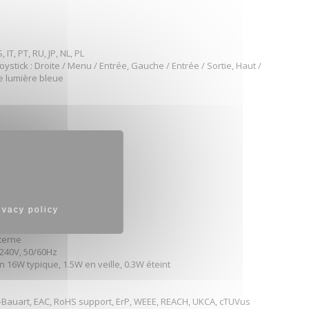
 IT, PT, RU, JP, NL, PL
ystick : Droite / Menu / Entrée, Gauche / Entrée / Sortie, Haut /
e lumière bleue
° en avant; 70° en arrière
100 mm
uf rétro-éclairage)
S
 USB, HDMI
ivacy policy
IE
nterne
 240V, 50/60Hz
n 16W typique, 1.5W en veille, 0.3W éteint
V-Bauart, EAC, RoHS support, ErP, WEEE, REACH, UKCA, cTUVus