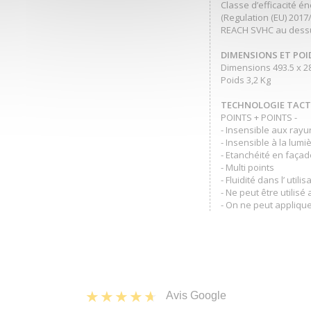
Classe d’efficacité é
(Regulation (EU) 2017
REACH SVHC au dessu
DIMENSIONS ET POI
Dimensions 493.5 x 2
Poids 3,2 Kg
TECHNOLOGIE TACTI
POINTS + POINTS -
- Insensible aux rayu
- Insensible à la lum
- Etanchéité en façad
- Multi points
- Fluidité dans l’ utilis
- Ne peut être utilisé
- On ne peut appliqu
Avis Google