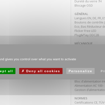
Dureté du verre 7H
Blocage OSD
GÉNÉRAL
Langues EN, DE, FR, ES,
Boutons de contrôle Jo
Eco, Bas Réducteur d
Flicker Free LED
Plug&Play DDC2B
MÉCANIQUE
Angle d’inclinaison 15
Montage VESA 100 x 
MTBF 50000 heures (sa
and gives you control over what you want to activate
ACCESSOIRES INCLU
câble d’alimentation,
ept all
Deny all cookies
Personalize
Pr
GESTION DE L’ÉNERG
Bloc d’alimentation I
Alimentation AC 100 -
Gestion d’alimentatio
NORMES
Certifications CE, TÜ