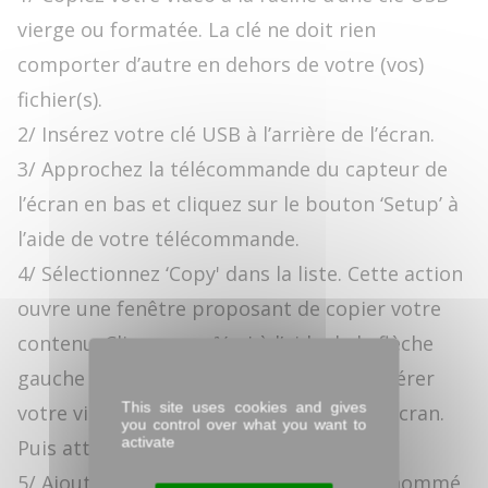
vierge ou formatée. La clé ne doit rien
comporter d’autre en dehors de votre (vos)
fichier(s).
2/ Insérez votre clé USB à l’arrière de l’écran.
3/ Approchez la télécommande du capteur de
l’écran en bas et cliquez sur le bouton ‘Setup’ à
l’aide de votre télécommande.
4/ Sélectionnez ‘Copy' dans la liste. Cette action
ouvre une fenêtre proposant de copier votre
contenu. Cliquez sur ‘Yes' à l’aide de la flèche
gauche de la télécommande pour transférer
This site uses cookies and gives
votre vidéo sur la mémoire interne de l’écran.
you control over what you want to
activate
Puis attendez la fin du décompte.
5/ Ajoutez sur la clé USB un fichier vide nommé