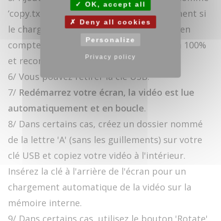
OK, accept all
‘copy.txt' (sans les guillements), uniquement si
Deny all cookies
le chargement de la vidéo n'est pas pris en
Personalize
compte et que le loading n'aboutit pas à 100%
Privacy policy
et recommencez l'opération.
6/ Vous pouvez retirer la clé USB.
7/
Redémarrez votre écran, la vidéo est lue
automatiquement et en boucle
.
8/ Dans certains cas, créez un dossier nommé
de la lettre 'A' (sans les guillements) sur votre
clé USB et copiez votre vidéo à l'intérieur.
Insérez la clé à l'arrière de l'écran pour un
chargement automatique de la vidéo sur la
mémoire interne.
9/ Dans certains cas, utilisez le bouton 'Rotate'