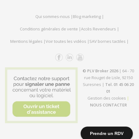
Qui sommes-nous |
Blog marketing |
Conditions générales de vente |
Accès Revendeurs |
Mentions légales |
Voir toutes les vidéos |
SAV bornes tactiles |
© PLV Broker 2026
| 64 - 70
rue Rouget de Lisle, 92150
Suresnes |
Tel. 01 45 06 20
01
Gestion des cookies
|
NOUS CONTACTER
Prendre un RDV