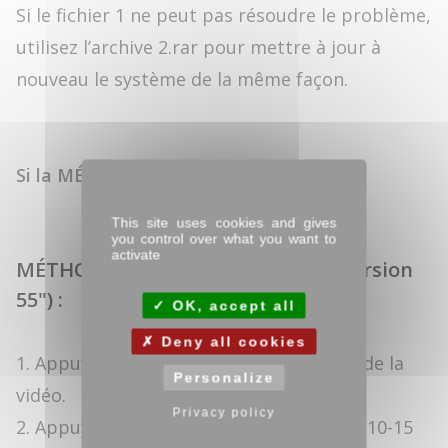
Si le fichier 1 ne peut pas résoudre le problème,
utilisez l’archive 2.rar pour mettre à jour à
nouveau le système de la même façon.
Si la MÉTHODE 01 ne fonctionne pas
/
This site uses cookies and gives
you control over what you want to
activate
MÉTHODE 02 (uniquement sur la version
55") :
OK, accept all
Deny all cookies
1. Appuyez sur STOP pendant la lecture de la
Personalize
vidéo.
Privacy policy
2. Appuyez sur le HAUT-PARLEUR (Mute) 10-15