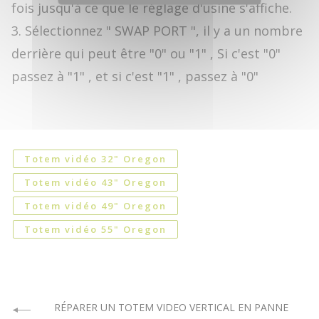
fois jusqu'à ce que le réglage d'usine s'affiche.
3. Sélectionnez " SWAP PORT ", il y a un nombre
derrière qui peut être "0" ou "1" , Si c'est "0"
passez à "1" , et si c'est "1" , passez à "0"
Totem vidéo 32" Oregon
Totem vidéo 43" Oregon
Totem vidéo 49" Oregon
Totem vidéo 55" Oregon
RÉPARER UN TOTEM VIDEO VERTICAL EN PANNE