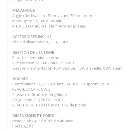
MÉCANIQUE
Angle d’inclinaison 15° en avant; 70° en arrière
Montage VESA 100 x 100 mm
MTBF 50000 heures (sauf rétro-éclairage)
ACCESSOIRES INCLUS
câble d’alimentation, USB, HDMI
GESTION DE L’ÉNERGIE
Bloc d’alimentation Interne
Alimentation AC 100 - 240V, 50/60Hz
Gestion d’alimentation 16W typique, 1.5W en veille, 0.3W éteint
NORMES
Certifications CE, TÜV-Bauart, EAC, RoHS support, ErP, WEEE,
REACH, UKCA, cTUVus
Classe d’efficacité énergétique
(Regulation (EU) 2017/1369) D
REACH SVHC au dessus de 0.1% de plomb
DIMENSIONS ET POIDS
Dimensions 493.5 x 289.5 x 48.5mm
Poids 3,2 Kg