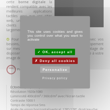
cette
borne digitale
la
rendent compatible avec les
meilleures applications
tactiles ainsi que vos sites
web, une qualité que vos
clients apprécieront
largement.
This site uses cookies and gives
you control over what you want to
Pour que votre application cadre au mieux avec vos
activate
besoins, nous vous proposons un service de développement
sur mesure. Ce modèle présente également l’avantage de
OK, accept all
disposer d’une grande surface personnalisable dédiée à votre
image de marque.
Deny all cookies
Personalize
Privacy policy
ÉCRAN 21,5’’ (55cm) IIYAMA 2255
Résolution 1920x1080
Luminosité 400cd/m² / 360cd/m² avec l’écran tactile
Contraste 1000:1
Temps de réponse 5ms
Angle de vision horizontal/vertical: 178°/178°, droit/gauche: