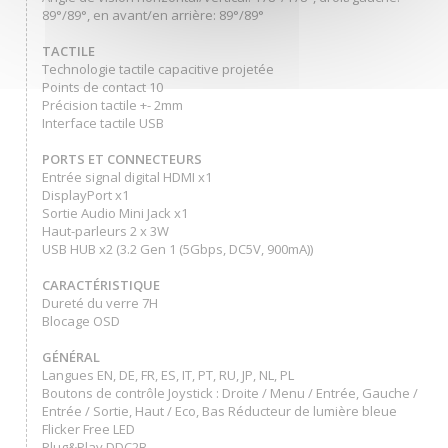
89°/89°, en avant/en arrière: 89°/89°
TACTILE
Technologie tactile capacitive projetée
Points de contact 10
Précision tactile +- 2mm
Interface tactile USB
PORTS ET CONNECTEURS
Entrée signal digital HDMI x1
DisplayPort x1
Sortie Audio Mini Jack x1
Haut-parleurs 2 x 3W
USB HUB x2 (3.2 Gen 1 (5Gbps, DC5V, 900mA))
CARACTÉRISTIQUE
Dureté du verre 7H
Blocage OSD
GÉNÉRAL
Langues EN, DE, FR, ES, IT, PT, RU, JP, NL, PL
Boutons de contrôle Joystick : Droite / Menu / Entrée, Gauche /
Entrée / Sortie, Haut / Eco, Bas Réducteur de lumière bleue
Flicker Free LED
Plug&Play DDC2B