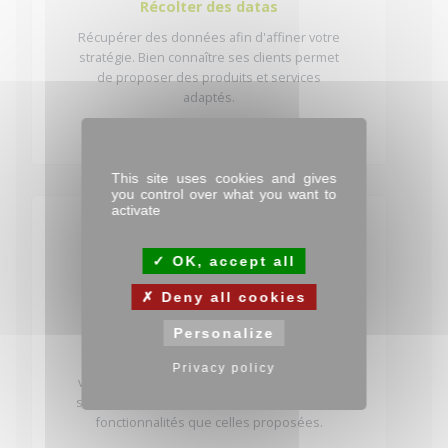
Récolter des datas
Récupérer des données afin d'affiner votre
stratégie. Bien connaître ses clients permet
de proposer des produits et services
adaptés.
This site uses cookies and gives
you control over what you want to
activate
OK, accept all
Deny all cookies
Application Kiosk sécurisée
Personalize
L’accès au système d’exploitation est
Privacy policy
verrouillé. Impossible pour un utilisateur de
sortir de l’application ou d’accéder à d’autres
fonctionnalités que celles proposées.