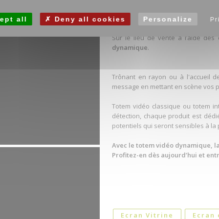
ept all
Deny all cookies
Personalize
Pr
Boostez votre commun
Sur le lieu de vente à l’aide de
dynamique
.
Trônant en rayon ou à l'accueil d
message en mettant en scène vos pr
Totem vidéo classique ou totem int
détection, chaque produit est dédi
potentiels qui seront sensibles à la
Avec le totem vidéo dynamique, l
Profitez-en dès aujourd’hui et ent
Ecran Vitrine
Ecran 