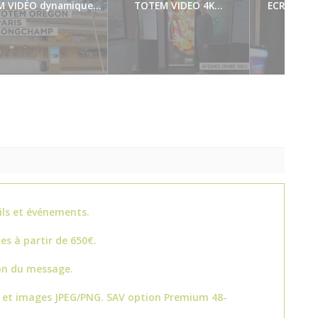
 VIDÉO dynamique...
TOTEM VIDEO 4K...
ECRAN FITN
00:27
00:34
ils et événements.
es à partir de 650€.
on du message.
4 et images JPEG/PNG. SAV option Premium 48-