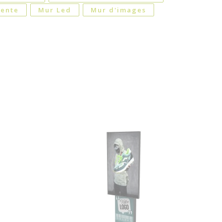
vente
Mur Led
Mur d'images