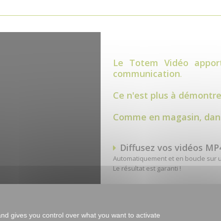
Le Totem Vidéo apport
communication
.
Ce n'est plus à démontrer
Comme en magasin, dans 
Diffusez vos vidéos MP
Automatiquement et en boucle sur un
Le résultat est garanti !
Fiables et robustes
Nos
totems vidéo
et leurs écrans à
and gives you control over what you want to activate
élégantes. Ils sont personnalisables