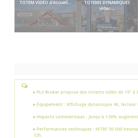
TOTEM VIDÉO d'Accueil...
TOTEMS DYNAMIQUES
vidéo...
00:42
00:57
▸ PLV Broker
propose des totems vidéo de 19" à 8
▸ Équipement :
Affichage dynamique 4K, lecteur i
▸ Impacts commerciaux :
Jusqu'à +30% augmenta
▸ Performances techniques :
MTBF 50 000 heures,
72h.