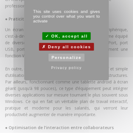
professionnel sont nombreux.
This site uses cookies and gives
you control over what you want to
●
Praticité
activate
Un écran tactile professionnel fonctionne sans périphérique,
c’est-à-dire qu’il est totalement autonome. Il est même équipé
OK, accept all
de diverses connectiques : hdmi vga, DVI, DisplayPort, port
Deny all cookies
USB, port LAN... Certains modèles intègrent également une
fonction WLAN.
Personalize
Privacy policy
En outre, il dispose d’un système d’exploitation intuitif et simple
d’utilisation. Il est également adapté à différentes structures.
Par ailleurs, fonctionnant comme une tablette android à écran
géant (jusqu’à 98 pouces), ce type d’équipement peut intégrer
diverses applications sur mesure tournant le plus souvent sous
Windows. Ce qui en fait un véritable plan de travail interactif,
pratique et moderne pour les salariés, qui verront leur
productivité augmenter de manière importante.
●
Optimisation de l’interaction entre collaborateurs